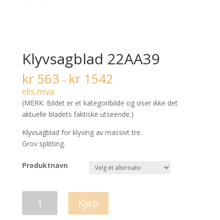
Klyvsagblad 22AA39
kr
563
kr
1542
–
eks.mva.
(MERK: Bildet er et kategoribilde og viser ikke det
aktuelle bladets faktiske utseende.)
Klyvsagblad for klyving av massivt tre.
Grov splitting.
Produktnavn
Klyvsagblad
Kjøp
22AA39
antall