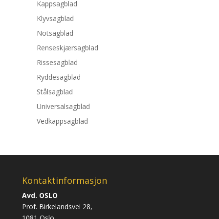
Kappsagblad
Klyvsagblad
Notsagblad
Renseskjærsagblad
Rissesagblad
Ryddesagblad
Stålsagblad
Universalsagblad
Vedkappsagblad
Kontaktinformasjon
Avd. OSLO
Prof. Birkelandsvei 28,
1081 Oslo