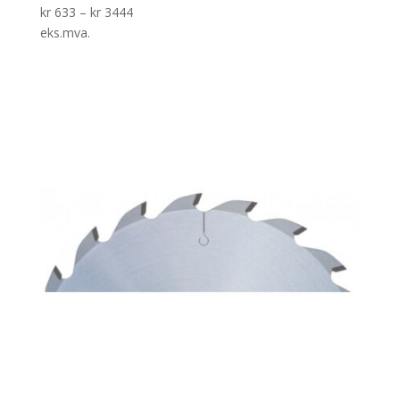
kr
633
–
kr
3444
eks.mva.