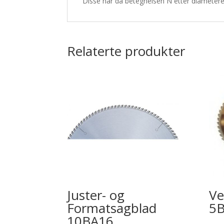
Disse har da betegnelsen N etter diametere
Relaterte produkter
Juster- og
Ve
Formatsagblad
5
10BA16