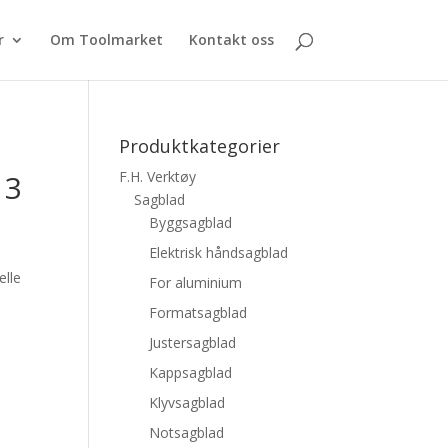
r
Om Toolmarket
Kontakt oss
Produktkategorier
13
F.H. Verktøy
Sagblad
Byggsagblad
Elektrisk håndsagblad
elle
For aluminium
Formatsagblad
Justersagblad
Kappsagblad
Klyvsagblad
Notsagblad