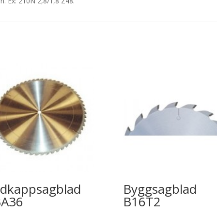
n. Ex: 210N 2,8/1,8 Z48.
dkappsagblad
Byggsagblad
BA36
B16T2