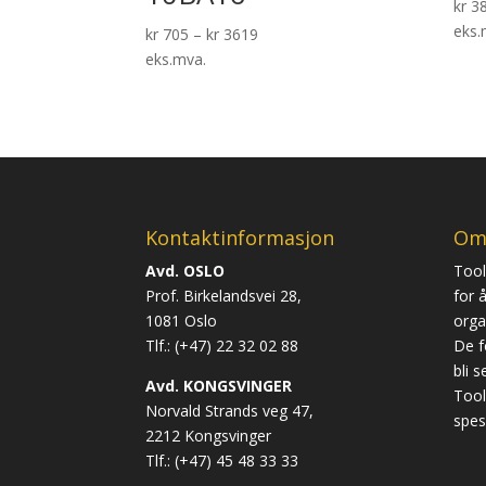
kr
3
eks.
kr
705
–
kr
3619
eks.mva.
Kontaktinformasjon
Om
Avd. OSLO
Tool
Prof. Birkelandsvei 28,
for å
1081 Oslo
orga
Tlf.: (+47) 22 32 02 88
De f
bli 
Avd. KONGSVINGER
Tool
Norvald Strands veg 47,
spes
2212 Kongsvinger
Tlf.: (+47) 45 48 33 33