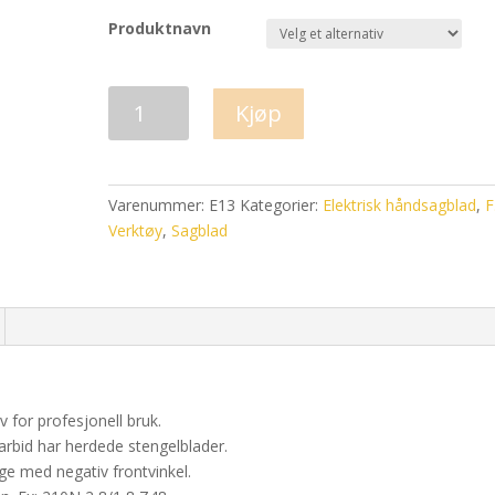
Produktnavn
Elektrisk
Kjøp
håndsagblad
E13
antall
Varenummer:
E13
Kategorier:
Elektrisk håndsagblad
,
F
Verktøy
,
Sagblad
 for profesjonell bruk.
rbid har herdede stengelblader.
ge med negativ frontvinkel.