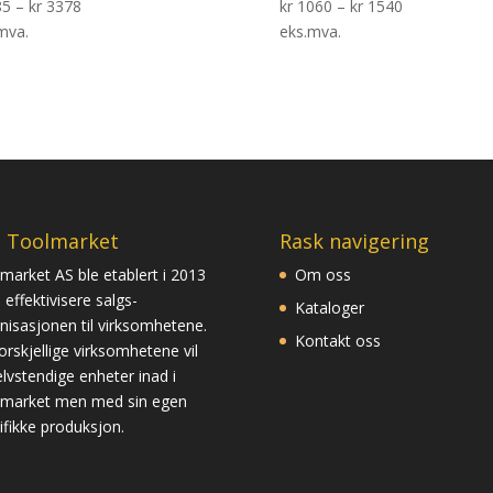
85
–
kr
3378
kr
1060
–
kr
1540
mva.
eks.mva.
 Toolmarket
Rask navigering
market AS ble etablert i 2013
Om oss
 effektivisere salgs-
Kataloger
nisasjonen til virksomhetene.
Kontakt oss
orskjellige virksomhetene vil
selvstendige enheter inad i
market men med sin egen
ifikke produksjon.