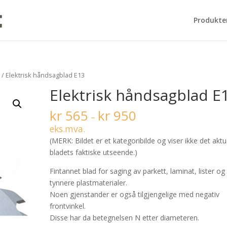
Produkte
d
/ Elektrisk håndsagblad E13
Elektrisk håndsagblad E
kr
565
kr
950
–
eks.mva.
(MERK: Bildet er et kategoribilde og viser ikke det aktu
bladets faktiske utseende.)
Fintannet blad for saging av parkett, laminat, lister og
tynnere plastmaterialer.
Noen gjenstander er også tilgjengelige med negativ
frontvinkel.
Disse har da betegnelsen N etter diameteren.