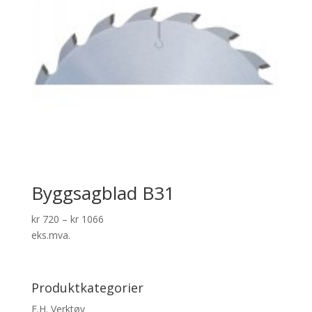
Byggsagblad B31
kr
720
–
kr
1066
eks.mva.
Produktkategorier
F.H. Verktøy