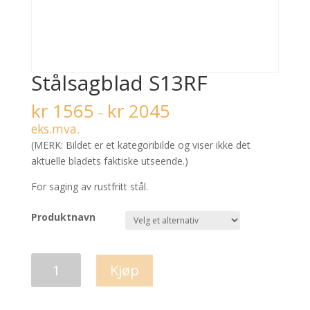
Stålsagblad S13RF
kr
1565
kr
2045
–
eks.mva.
(MERK: Bildet er et kategoribilde og viser ikke det
aktuelle bladets faktiske utseende.)
For saging av rustfritt stål.
Produktnavn
Stålsagblad
Kjøp
S13RF
antall