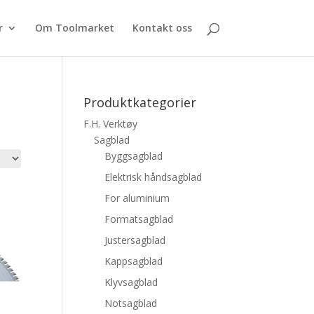
r
Om Toolmarket
Kontakt oss
Produktkategorier
F.H. Verktøy
Sagblad
Byggsagblad
Elektrisk håndsagblad
For aluminium
Formatsagblad
Justersagblad
Kappsagblad
Klyvsagblad
Notsagblad