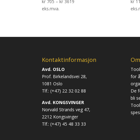
kr
705
–
kr
3619
kr
11
eks.mva.
eks.
Kontaktinformasjon
Om
Avd. OSLO
Tool
Prof. Birkelandsvei 28,
for å
1081 Oslo
orga
Tlf.: (+47) 22 32 02 88
De f
bli 
Avd. KONGSVINGER
Tool
Norvald Strands veg 47,
spes
2212 Kongsvinger
Tlf.: (+47) 45 48 33 33