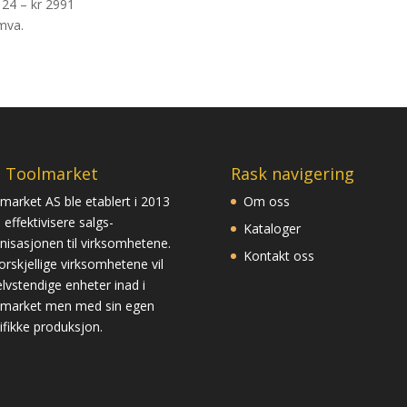
24
–
kr
2991
mva.
 Toolmarket
Rask navigering
market AS ble etablert i 2013
Om oss
 effektivisere salgs-
Kataloger
nisasjonen til virksomhetene.
Kontakt oss
orskjellige virksomhetene vil
selvstendige enheter inad i
market men med sin egen
ifikke produksjon.