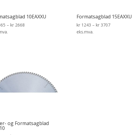
matsagblad 10EAXXU
Formatsagblad 15EAXXU
65
–
kr
2668
kr
1243
–
kr
3707
mva.
eks.mva.
ter- og Formatsagblad
10