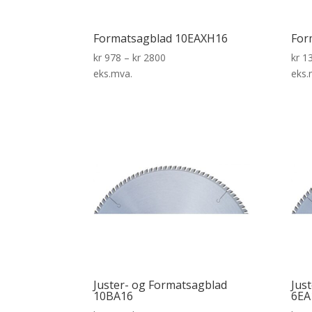
Formatsagblad 10EAXH16
For
kr
978
–
kr
2800
kr
13
eks.mva.
eks.
Juster- og Formatsagblad
Jus
10BA16
6EA