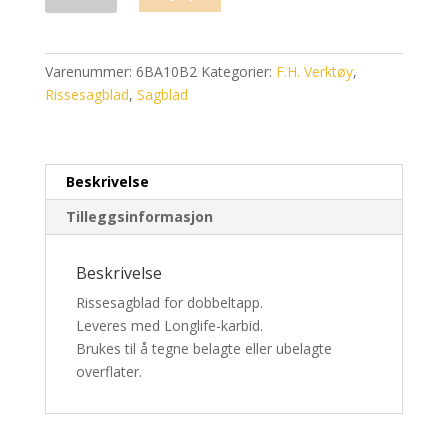
antall
Varenummer:
6BA10B2
Kategorier:
F.H. Verktøy
,
Rissesagblad
,
Sagblad
Beskrivelse
Tilleggsinformasjon
Beskrivelse
Rissesagblad for dobbeltapp.
Leveres med Longlife-karbid.
Brukes til å tegne belagte eller ubelagte
overflater.