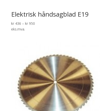
Elektrisk håndsagblad E19
kr
436
–
kr
950
eks.mva.