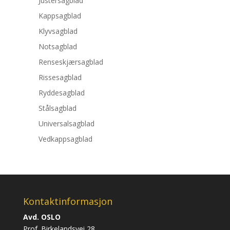
Justersagblad
Kappsagblad
Klyvsagblad
Notsagblad
Renseskjærsagblad
Rissesagblad
Ryddesagblad
Stålsagblad
Universalsagblad
Vedkappsagblad
Kontaktinformasjon
Avd. OSLO
Prof. Birkelandsvei 28,