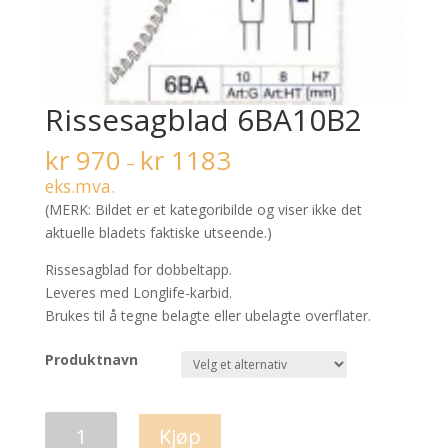
Rissesagblad 6BA10B2
kr
970
kr
1183
–
eks.mva.
(MERK: Bildet er et kategoribilde og viser ikke det
aktuelle bladets faktiske utseende.)
Rissesagblad for dobbeltapp.
Leveres med Longlife-karbid.
Brukes til å tegne belagte eller ubelagte overflater.
Produktnavn
Rissesagblad
Kjøp
6BA10B2